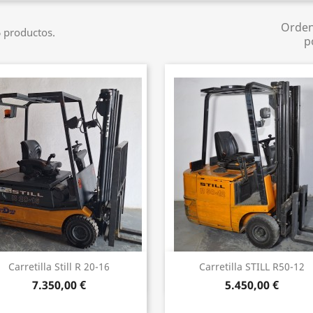
Orde
 productos.
p
Vista rápida
Vista rápida


Carretilla Still R 20-16
Carretilla STILL R50-12
7.350,00 €
5.450,00 €