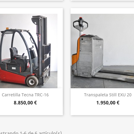
Vista rápida
Vista rápida


Carretilla Tecna TRC-16
Transpaleta Still EXU 20
8.850,00 €
1.950,00 €
trando 1-6 de 6 artículo(s)