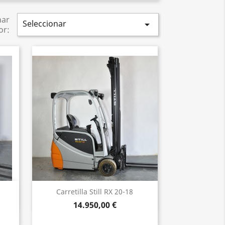
nar
Seleccionar

or:
Vista rápida

Carretilla Still RX 20-18
14.950,00 €